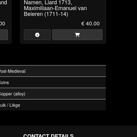
and
Namen, Liard 1713,
Maximiliaan-Emanuel van
Beieren (1711-14)
.00
€ 40.00
ost-Medieval
Coins
opper (alloy)
uik / Liège
CONTACT DETAILS