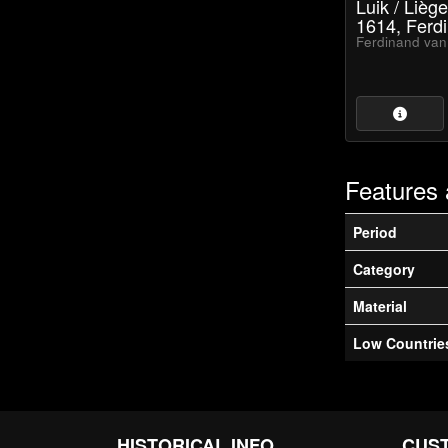
Luik / Liège
1614, Ferd
Ferdinand van
Features 
Period
Category
Material
Low Countrie
HISTORICAL INFO
CUS