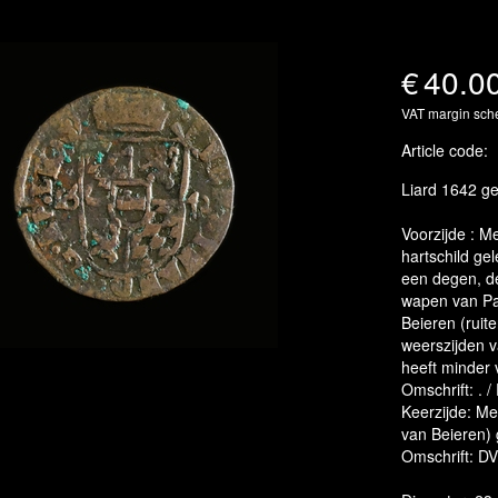
€
40.0
VAT margin sc
Article code
:
Liard 1642 ge
Voorzijde : 
hartschild ge
een degen, de
wapen van Pal
Beieren (ruite
weerszijden v
heeft minder 
Omschrift: . 
Keerzijde: Me
van Beieren) 
Omschrift: D