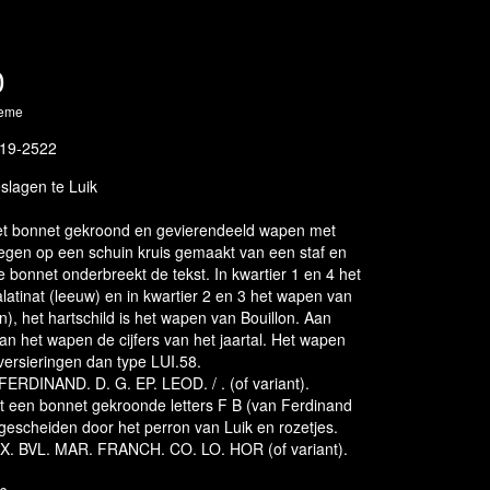
0
heme
19-2522
slagen te Luik
Met bonnet gekroond en gevierendeeld wapen met
legen op een schuin kruis gemaakt van een staf en
 bonnet onderbreekt de tekst. In kwartier 1 en 4 het
atinat (leeuw) en in kwartier 2 en 3 het wapen van
n), het hartschild is het wapen van Bouillon. Aan
an het wapen de cijfers van het jaartal. Het wapen
versieringen dan type LUI.58.
/ FERDINAND. D. G. EP. LEOD. / . (of variant).
t een bonnet gekroonde letters F B (van Ferdinand
gescheiden door het perron van Luik en rozetjes.
VX. BVL. MAR. FRANCH. CO. LO. HOR (of variant).