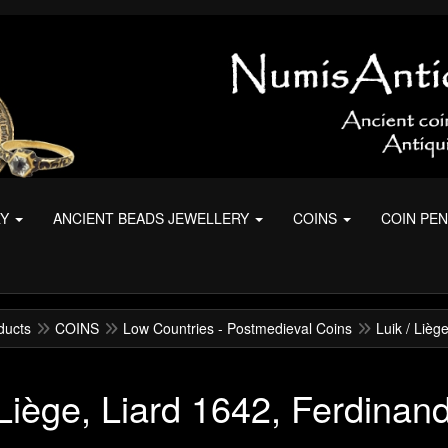
RY
ANCIENT BEADS JEWELLERY
COINS
COIN PE
ducts
COINS
Low Countries - Postmedieval Coins
Luik / Lièg
 Liège, Liard 1642, Ferdinan