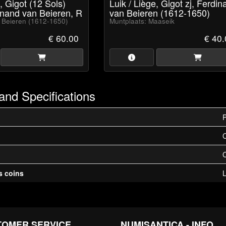
, Gigot (12 Sols)
Luik / Liège, Gigot zj, Ferdin
inand van Beieren, R
van Beieren (1612-1650)
 Beieren (1612-1650)
Muntplaats: Maaseik
€ 60.00
€ 40
and Specifications
P
C
s coins
L
TOMER SERVICE
NUMISANTICA - INFO