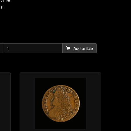
,6 mm
 g
Add article